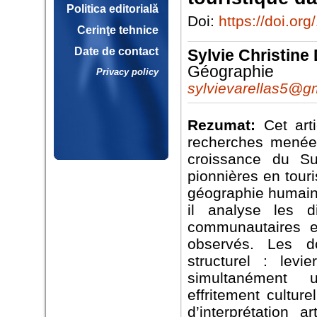
Politica editorială
Doi:
https://doi.o
Cerinţe tehnice
Date de contact
Sylvie Christi
Géographie
Privacy policy
sylvievarellas5@g
Rezumat:
Cet art
recherches menées
croissance du Su
pionnières en tou
géographie humaine
il analyse les d
communautaires et
observés. Les do
structurel : lev
simultanément 
effritement cultur
d’interprétation a