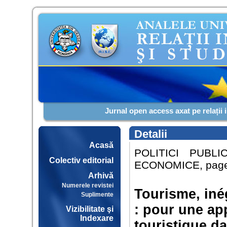
Jurnal open access axat pe relații 
Detalii
Acasă
POLITICI PUBL
Colectiv editorial
ECONOMICE, pages
Arhivă
Numerele revistei
Tourisme, iné
Suplimente
: pour une ap
Vizibilitate şi
Indexare
touristique d